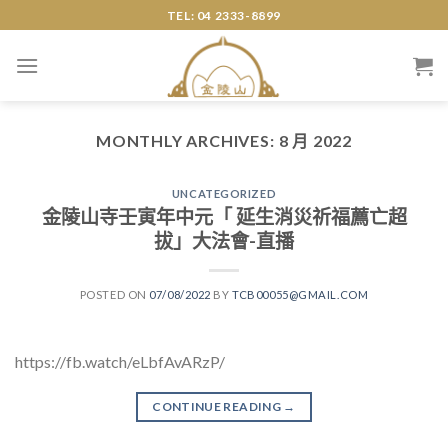
Skip
TEL: 04 2333-8899
to
content
MONTHLY ARCHIVES:
8 月 2022
UNCATEGORIZED
金陵山寺壬寅年中元「 延生消災祈福薦亡超
拔」大法會-直播
POSTED ON
07/08/2022
BY
TCB00055@GMAIL.COM
https://fb.watch/eLbfAvARzP/
CONTINUE READING
→