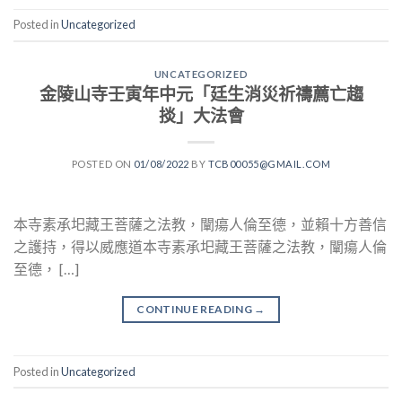
Posted in
Uncategorized
UNCATEGORIZED
金陵山寺壬寅年中元「廷生消災祈禱薦亡趨
掞」大法會
POSTED ON
01/08/2022
BY
TCB00055@GMAIL.COM
本寺素承圯藏王菩薩之法教，闡瘍人倫至德，並賴十方善信
之護持，得以威應道本寺素承圯藏王菩薩之法教，闡瘍人倫
至德， […]
CONTINUE READING
→
Posted in
Uncategorized