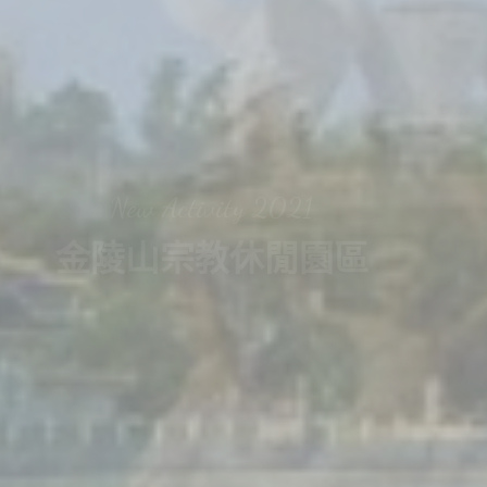
Welcome to
金 陵 山
New Activity 2021
金陵山宗教休閒園區
JIN LIN
金 陵 山
SHAN
創造清淨、祥和、喜樂的社會