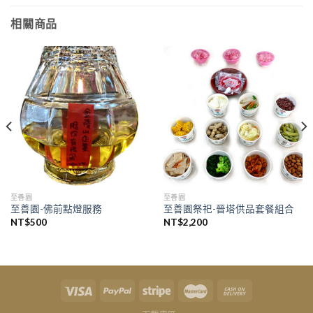
相關商品
至善園
至善園
至善園-佛前點燈服務
至善園祭祀-晉塔供品套餐組合
NT$
500
NT$
2,200