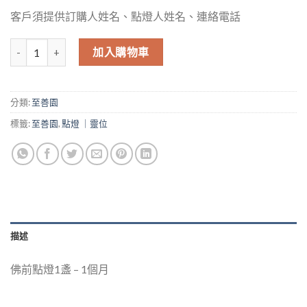
客戶須提供訂購人姓名、點燈人姓名、連絡電話
至善園-佛前點燈 - 1個月 數量
加入購物車
分類:
至善園
標籤:
至善園
,
點燈 ｜靈位
描述
佛前點燈1盞 – 1個月