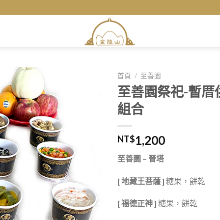
首頁
/
至善園
至善園祭祀-暫厝
組合
1,200
NT$
至善園 – 晉塔
[ 地藏王菩薩 ]
糖果，餅乾
[ 福德正神 ]
糖果，餅乾