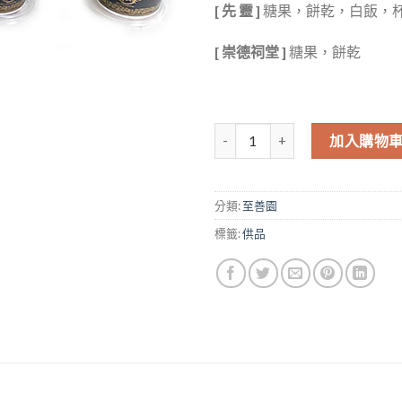
[ 先 靈 ]
糖果，餅乾，白飯，
[ 崇德祠堂 ]
糖果，餅乾
至善園祭祀-暫厝供品套餐組合 數
加入購物
分類:
至善園
標籤:
供品