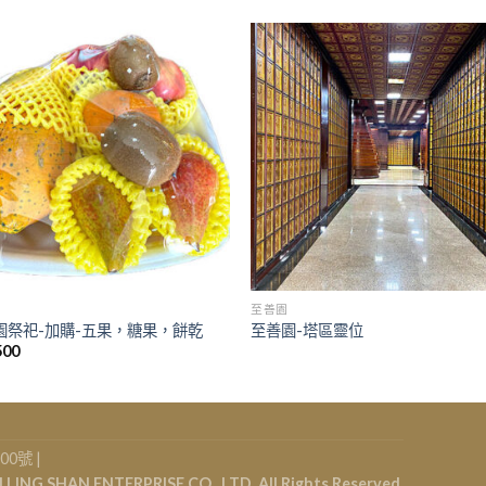
至善園
園祭祀-加購-五果，糖果，餅乾
至善園-塔區靈位
500
00號 |
 SHAN ENTERPRISE CO., LTD. All Rights Reserved.