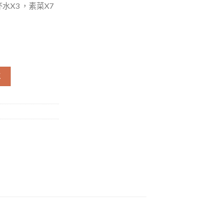
杯水X3 ，
素菜X7
量
車