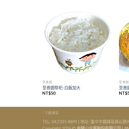
至善園
至善園
品套餐組合 (道親)
至善園祭祀-白飯加大
至善
NT$
50
NT$
–下載專區
TEL: 04 2333-8899 | 地址: 臺中市霧峰區峰谷路9
Copyright 2026 ©
金陵山企業股份有限公司 | JIN LING